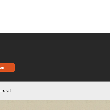
ion
atravel