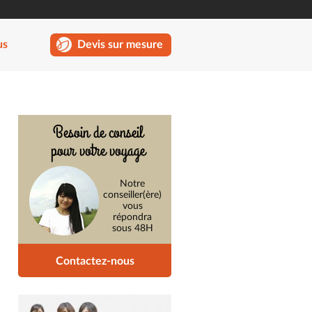
us
Devis sur mesure
Besoin de conseil
pour votre voyage
Notre
conseiller(ère)
vous
répondra
sous 48H
Contactez-nous