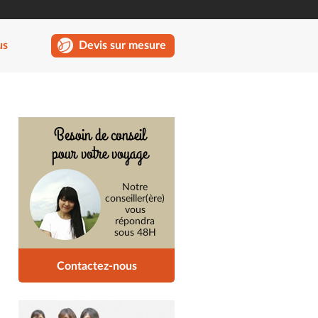
us
Devis sur mesure
Besoin de conseil
pour votre voyage
Notre
conseiller(ère)
vous
répondra
sous 48H
Contactez-nous