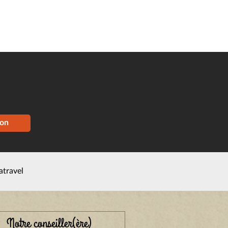
ion
atravel
Notre conseiller(ère)