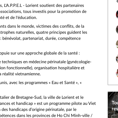
 L'A.P.P.E.L - Lorient soutient des partenaires
associations, tous investis pour la promotion de
té et de l'éducation.
nts dans le monde, victimes des conflits, de la
strophes naturelles, quatre principes guident les
t : bénévolat, partenariat, durée, compétence
appuie sur une approche globale de la santé :
 techniques en médecine périnatale (gynécologie-
tion fonctionnelle), organisation hospitalière et
la réalité vietnamienne.
unis, avec les programmes « Eau et Santé », «
alier de Bretagne-Sud, la ville de Lorient et le
Tou
nces et handicap » est un programme pilote au Viet
re
 des handicaps d’origine périnatale, par le
tences dans les provinces de Ho Chi Minh-ville /