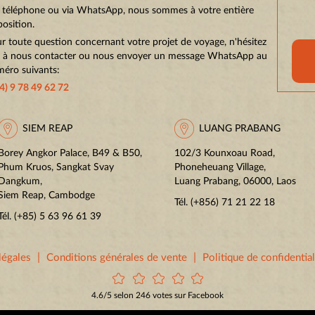
 téléphone ou via WhatsApp, nous sommes à votre entière
position.
r toute question concernant votre projet de voyage, n'hésitez
 à nous contacter ou nous envoyer un message WhatsApp au
éro suivants:
4) 9 78 49 62 72
SIEM REAP
LUANG PRABANG
Borey Angkor Palace, B49 & B50,
102/3 Kounxoau Road,
Phum Kruos, Sangkat Svay
Phoneheuang Village,
Dangkum,
Luang Prabang, 06000, Laos
Siem Reap, Cambodge
Tél.
(+856) 71 21 22 18
Tél.
(+85) 5 63 96 61 39
|
|
légales
Conditions générales de vente
Politique de confidential
4.6/5 selon 246 votes sur Facebook