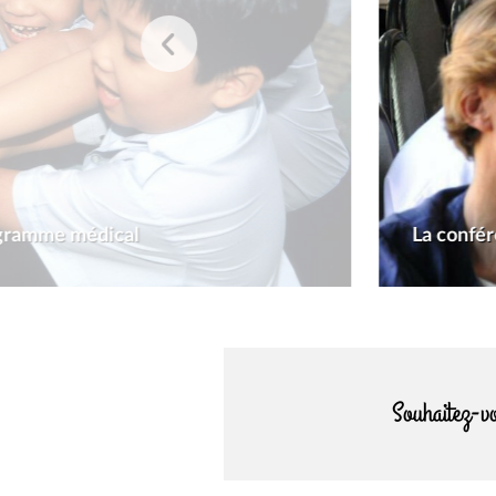
rogramme médical
La confér
Souhaitez-vo