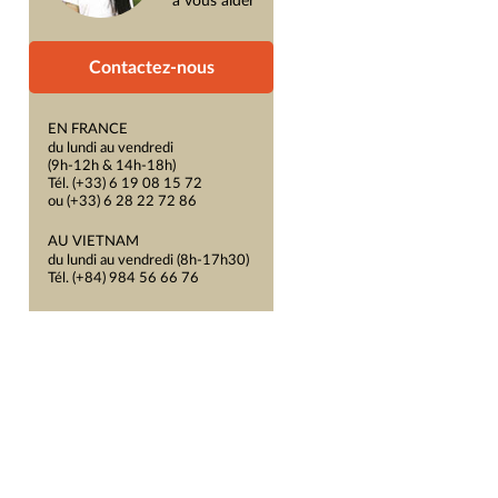
à vous aider
Contactez-nous
EN FRANCE
du lundi au vendredi
(9h-12h & 14h-18h)
Tél. (+33) 6 19 08 15 72
ou (+33) 6 28 22 72 86
AU VIETNAM
du lundi au vendredi (8h-17h30)
Tél. (+84) 984 56 66 76