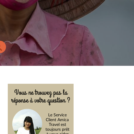
Vous ne trouvez pas la
réponse à votre question ?
Le Service
Client Amica
Travel est
toujours prêt