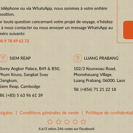
 téléphone ou via WhatsApp, nous sommes à votre entière
position.
r toute question concernant votre projet de voyage, n'hésitez
 à nous contacter ou nous envoyer un message WhatsApp au
éro suivants:
4) 9 78 49 62 72
SIEM REAP
LUANG PRABANG
Borey Angkor Palace, B49 & B50,
102/3 Kounxoau Road,
Phum Kruos, Sangkat Svay
Phoneheuang Village,
Dangkum,
Luang Prabang, 06000, Laos
Siem Reap, Cambodge
Tél.
(+856) 71 21 22 18
Tél.
(+85) 5 63 96 61 39
|
|
légales
Conditions générales de vente
Politique de confidential
4.6/5 selon 246 votes sur Facebook