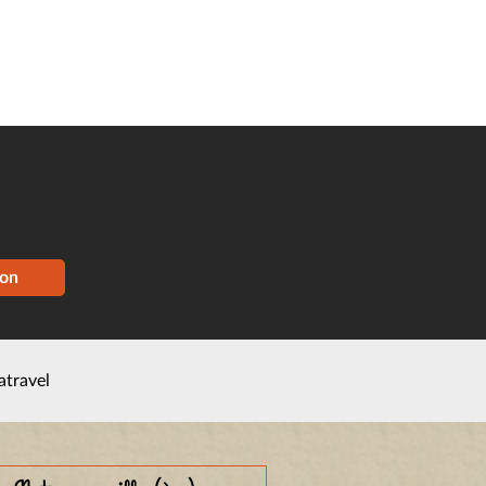
ion
atravel