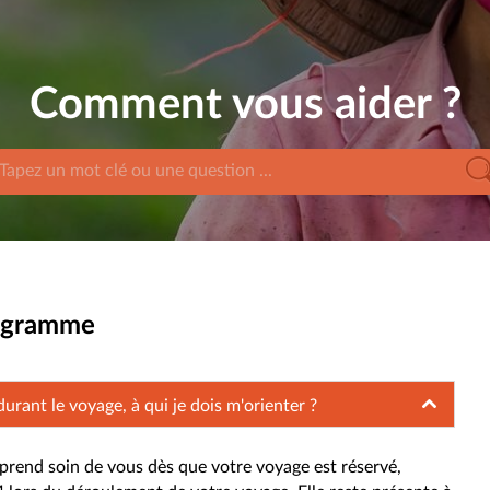
Comment vous aider ?
rogramme
urant le voyage, à qui je dois m'orienter ?
 prend soin de vous dès que votre voyage est réservé,