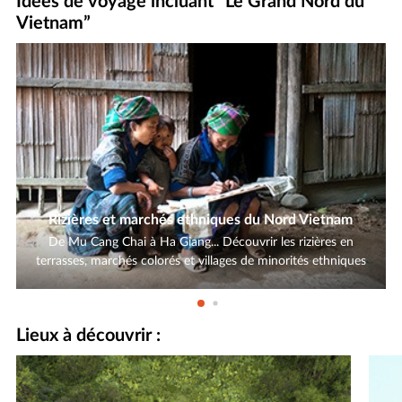
Idées de voyage incluant “Le Grand Nord du
Vietnam”
Rizières et marchés ethniques du Nord Vietnam
De Mu Cang Chai à Ha Giang... Découvrir les rizières en
terrasses, marchés colorés et villages de minorités ethniques
Lieux à découvrir :