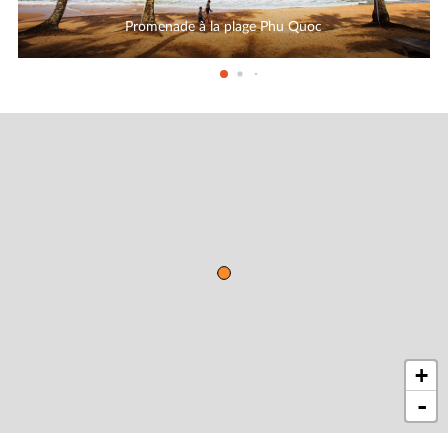
Promenade à la plage Phu Quoc
+
-