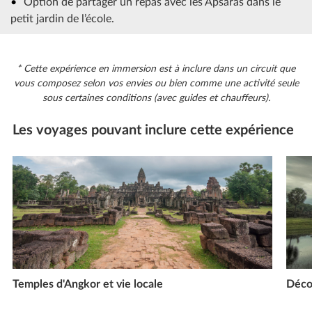
Option de partager un repas avec les Apsaras dans le
petit jardin de l’école.
* Cette expérience en immersion est à inclure dans un circuit que
vous composez selon vos envies ou bien comme une activité seule
sous certaines conditions (avec guides et chauffeurs).
Les voyages pouvant inclure cette expérience
Temples d'Angkor et vie locale
Déco