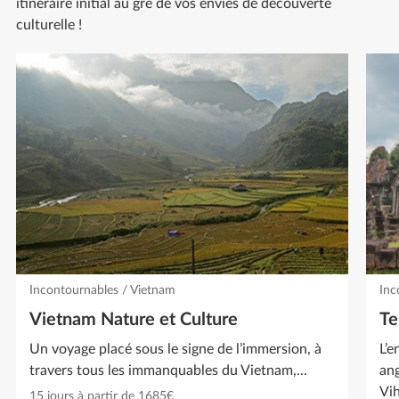
itinéraire initial au gré de vos envies de découverte
culturelle !
Incontournables / Vietnam
Inc
Vietnam Nature et Culture
Te
Un voyage placé sous le signe de l’immersion, à
L’e
travers tous les immanquables du Vietnam,...
ang
Vih
15 jours à partir de 1685€