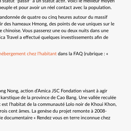
 statut "passif" à un statut actif. Voici le meilleur moyen
peuple et pour avoir un réel contact avec la population.
randonnée de quatre ou cinq heures autour du massif
vrir des hameaux Hmong, des points de vue uniques sur le
re chinoise. Vous passerez une ou deux nuits dans une
mica Travel a effectué quelques investissements afin de
hébergement chez l'habitant
dans la FAQ (rubrique : «
ong Nong, action d’Amica JSC Fondation visant à agir
arstique de la province de Cao Bang. Une vallée reculée
x est l’habitat de la communauté Lolo noir de Khoui Khon,
 trois cent âmes. La genèse du projet remonte à 2008-
é le documentaire « Rendez vous en terre inconnue chez