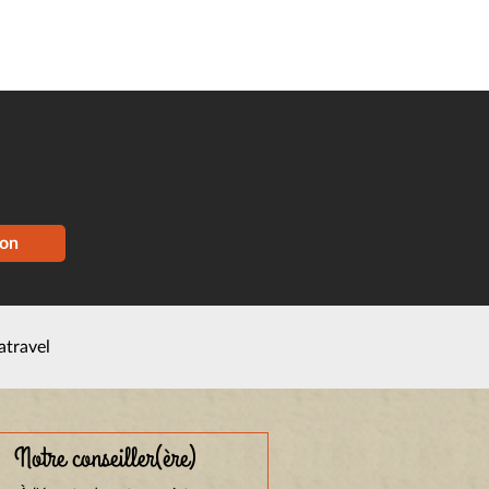
ion
atravel
Notre conseiller(ère)