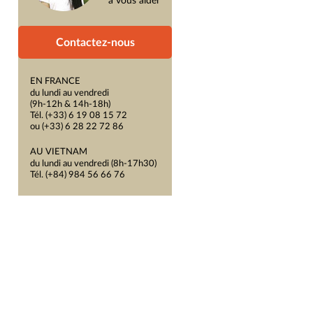
à vous aider
Contactez-nous
EN FRANCE
du lundi au vendredi
(9h-12h & 14h-18h)
Tél. (+33) 6 19 08 15 72
ou (+33) 6 28 22 72 86
AU VIETNAM
du lundi au vendredi (8h-17h30)
Tél. (+84) 984 56 66 76