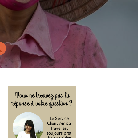
Vous ne trouvez pas la
réponse à votre question ?
Le Service
Client Amica
Travel est
toujours prêt