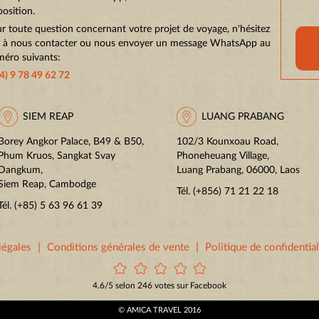
position.
r toute question concernant votre projet de voyage, n'hésitez
 à nous contacter ou nous envoyer un message WhatsApp au
éro suivants:
4) 9 78 49 62 72
SIEM REAP
LUANG PRABANG
Borey Angkor Palace, B49 & B50,
102/3 Kounxoau Road,
Phum Kruos, Sangkat Svay
Phoneheuang Village,
Dangkum,
Luang Prabang, 06000, Laos
Siem Reap, Cambodge
Tél.
(+856) 71 21 22 18
Tél.
(+85) 5 63 96 61 39
|
|
légales
Conditions générales de vente
Politique de confidential
4.6/5 selon 246 votes sur Facebook
© AMICA TRAVEL 2016