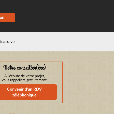
ion
icatravel
Notre conseiller(ère)
À l'écoute de votre projet,
vous rappellera gratuitement.
Convenir d'un RDV
téléphonique