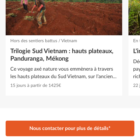
Hors des sentiers battus / Vietnam
En 
Trilogie Sud Vietnam : hauts plateaux,
L'
Panduranga, Mékong
Dé
Ce voyage axé nature vous emmènera à travers
pay
les hauts plateaux du Sud Vietnam, sur l’ancien...
ric
15 jours à partir de 1425€
22 
Nous contacter pour plus de détails*