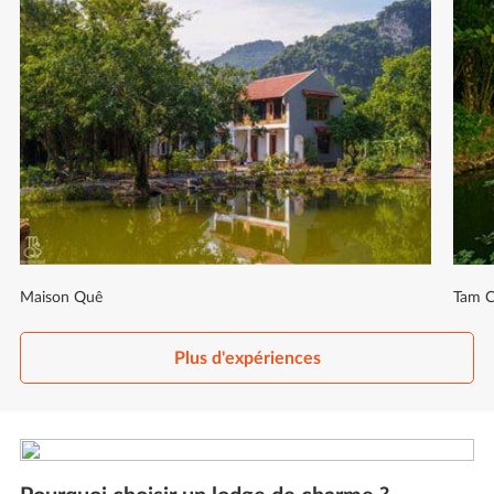
Maison Quê
Tam C
Plus d'expériences