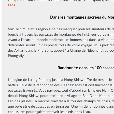
Laos, etc. Si vous ne pourrez que trouver du plaisir à explorer, déco
Laos
.
Dans les montagnes sacrées du No
Voici le circuit et la région à ne pas manquer pour les amateurs de
boucle à travers les paysages de montagnes de l’intérieur du pays, 
vivant à l’écart du monde moderne. Les immersions dans la vie quot
différentes seront un des points forts de votre voyage. Vous partirez
des Akhas, dans le Phu Sang, appelé “la Chaîne de l’Eléphant”, au c
Phongsaly.
Randonnée dans les 100 casca
La région de Luang Prabang jusqu’à Nong Khiaw offre de très belles
battus. Celle de la randonnée des 100 cascades est certainement la pl
paysages traversés. Vous naviguez tout d’abord sur la rivière Nam O
depuis Nong Khiaw, pour atteindre le village de Ban Done Khoun,
Lao des plaines. La marche traverse à la fois des champs de brûlis, de
une belle série de cascades en terrasses. Une fin de randonnée dans 
chaussures pour également avoir les pieds dans l’eau.