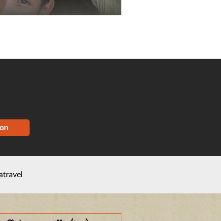
ion
atravel