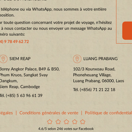
 téléphone ou via WhatsApp, nous sommes à votre entière
position.
r toute question concernant votre projet de voyage, n'hésitez
 à nous contacter ou nous envoyer un message WhatsApp au
éro suivants:
4) 9 78 49 62 72
SIEM REAP
LUANG PRABANG
Borey Angkor Palace, B49 & B50,
102/3 Kounxoau Road,
Phum Kruos, Sangkat Svay
Phoneheuang Village,
Dangkum,
Luang Prabang, 06000, Laos
Siem Reap, Cambodge
Tél.
(+856) 71 21 22 18
Tél.
(+85) 5 63 96 61 39
|
|
légales
Conditions générales de vente
Politique de confidential
4.6/5 selon 246 votes sur Facebook