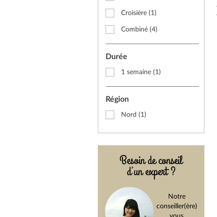
Croisière
(1)
Combiné
(4)
Durée
1 semaine
(1)
Région
Nord
(1)
Besoin de conseil
d’un expert ?
Notre
conseiller(ère)
vous