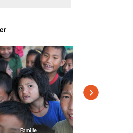
er
Famille
Croisièr