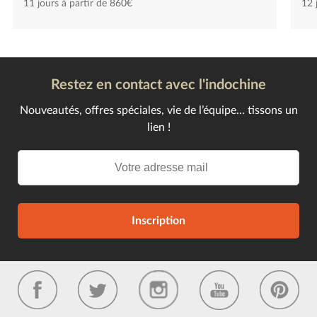
11 jours à partir de 860€
12 
Restez en contact avec l'indochine
Nouveautés, offres spéciales, vie de l’équipe... tissons un
lien !
Inscription