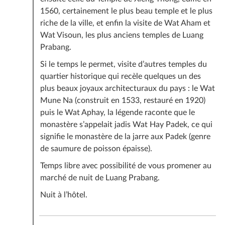
guide, à prévoir environ entre 3 et 6 euros par jour
1560, certainement le plus beau temple et le plus
par voyageur et la moitié pour chauffeur si vous êtes
riche de la ville, et enfin la visite de Wat Aham et
contents de leurs services)
Wat Visoun, les plus anciens temples de Luang
Les boissons et les autres repas non mentionnés dans
Prabang.
le programme
Si le temps le permet, visite d’autres temples du
La gourde (possibilité de l’acheter sur place)
quartier historique qui recèle quelques un des
Téléphone, dépenses personnelles
plus beaux joyaux architecturaux du pays : le Wat
Tout autre service non mentionné dans la rubrique «
Mune Na (construit en 1533, restauré en 1920)
Le prix comprend ».
puis le Wat Aphay, la légende raconte que le
monastère s’appelait jadis Wat Hay Padek, ce qui
signifie le monastère de la jarre aux Padek (genre
de saumure de poisson épaisse).
Temps libre avec possibilité de vous promener au
marché de nuit de Luang Prabang.
Nuit à l’hôtel.