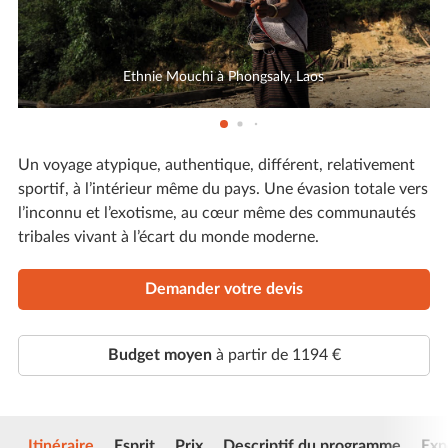
Ethnie Mouchi à Phongsaly, Laos
Un voyage atypique, authentique, différent, relativement
sportif, à l’intérieur même du pays. Une évasion totale vers
l’inconnu et l’exotisme, au cœur même des communautés
tribales vivant à l’écart du monde moderne.
Demander votre devis
Budget moyen
à partir de 1194 €
Itinéraire
Esprit
Prix
Descriptif du programme
Exp