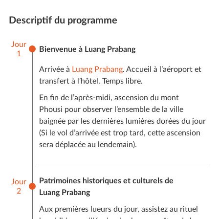
chauffeurs privés), le prix n’est donc jamais fixe pour
Descriptif du programme
chaque voyageur d’Amica. Ce dernier varie selon le
nombre du voyageurs, le niveau de prestations, la
Jour
saisonnalité et les délais de réservations de notre
Bienvenue à Luang Prabang
1
client.
Arrivée à
Luang Prabang
. Accueil à l’aéroport et
estimation comprise
Comptez pour ce voyage une
transfert à l’hôtel. Temps libre.
entre 1313 € et 1910 € par personne*
. À titre
En fin de l’après-midi, ascension du mont
indicatif, le tarif médian pour ce voyage pour
Phousi pour observer l’ensemble de la ville
4 personnes en moyenne saison avec les hôtels
baignée par les dernières lumières dorées du jour
standards est de 1194 € par personne. Le seul prix
(Si le vol d’arrivée est trop tard, cette ascension
exact sera celui qui apparaîtra sur votre devis
sera déplacée au lendemain).
personnalisé et finalisé.
* Le prix des vols internationaux n’est pas inclus dans
cette estimation.
Patrimoines historiques et culturels de
Jour
2
Luang Prabang
Ce prix comprend :
Aux premières lueurs du jour, assistez au rituel
L’hébergement dans des hôtels ou chez l’habitant