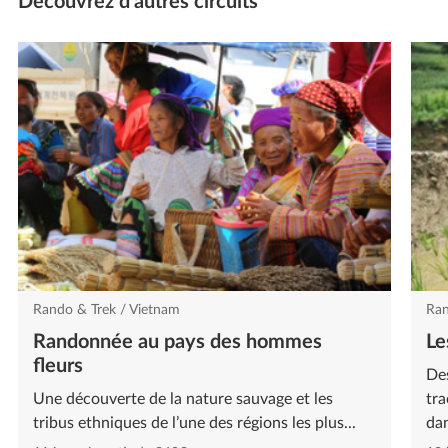
Découvrez d'autres circuits
Rando & Trek / Vietnam
Ran
Randonnée au pays des hommes
Le
fleurs
Des
Une découverte de la nature sauvage et les
tra
tribus ethniques de l’une des régions les plus...
dan