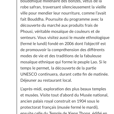
bouddhique millénaire des bonzes, vêtus de la
Tous les déplacements selon le programme en
robe safran, traversant silencieusement la vieille
véhicule privé
ville pour mendier leur nourriture, comme l’avait
Les repas comme mentionnés dans le programme
fait Bouddha. Poursuite du programme avec la
Les guides accompagnateurs francophones pour tout
découverte du marché aux produits frais de
le circuit
Phousi, véritable mosaïque de couleurs et de
Droits d’entrée dans les sites à visiter
senteurs. Vous visitez aussi le musée ethnologique
Les frais de dossier
(fermé le lundi) fondé en 2006 dont l’objectif est
Les taxes
de promouvoir la compréhension des différents
Tous les services logistiques nécessaires pour
modes de vie et des traditions de la fabuleuse
l’organisation du programme.
mosaïque ethnique qui forme le peuple Lao. Si le
Tous les petits pourboires des rameurs, porteurs,
temps le permet, la découverte de la partie
bagagistes etc... Ces derniers seront réglés par vos
UNESCO continuera, durant cette fin de matinée.
guides (
voir la FAQ
)
Déjeuner au restaurant local.
Ce prix ne comprend pas :
L’après-midi, exploration des plus beaux temples
Les vols et taxes d’aéroport internationaux depuis/
et musées. Visite tout d’abord du Musée national,
vers votre pays (
voir la FAQ
)
ancien palais royal construit en 1904 sous le
Les frais de visa (
voir la FAQ
)
protectorat français (musée fermé le mardi),
Les pourboires aux guides et chauffeurs (pour le
ensuite celle du Temple de Xieng Thong, édifié en