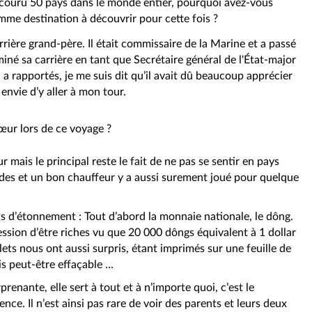
rcouru 50 pays dans le monde entier, pourquoi avez-vous
mme destination à découvrir pour cette fois ?
rière grand-père. Il était commissaire de la Marine et a passé
miné sa carrière en tant que Secrétaire général de l'État-major
l a rapportés, je me suis dit qu’il avait dû beaucoup apprécier
envie d’y aller à mon tour.
œur lors de ce voyage ?
mais le principal reste le fait de ne pas se sentir en pays
uides et un bon chauffeur y a aussi surement joué pour quelque
s d’étonnement : Tout d’abord la monnaie nationale, le dông.
ssion d’être riches vu que 20 000 dôngs équivalent à 1 dollar
lets nous ont aussi surpris, étant imprimés sur une feuille de
is peut-être effaçable …
rprenante, elle sert à tout et à n’importe quoi, c’est le
ce. Il n’est ainsi pas rare de voir des parents et leurs deux