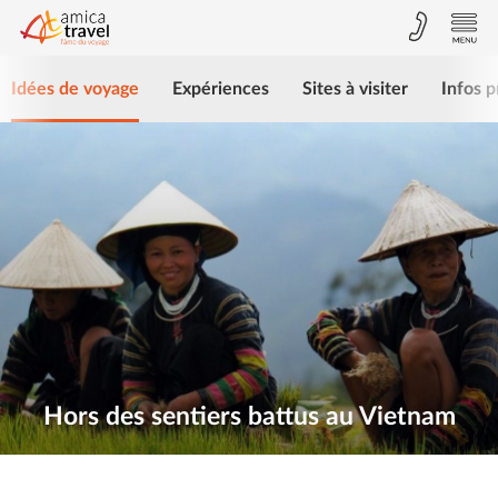
Idées de voyage
Expériences
Sites à visiter
Infos p
Hors des sentiers battus au Vietnam