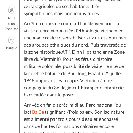
guides (
voir la FAQ
)
extra-agricoles de ses habitants, très
Ce prix ne comprend pas :
sympathiques mais non moins rudes.
Nuit
Les vols et taxes d’aéroport internationaux depuis/
Arrêt en cours de route à Thai Nguyen pour la
chez
l'habitant
vers votre pays (
voir la FAQ
)
visite du premier musée d’ethnologie vietnamien,
Les frais de visa (
voir la FAQ
)
une manière de se sensibiliser aux us et coutumes
Les pourboires aux guides et chauffeurs (pour le
des groupes ethniques du nord. Puis traversée de
Barque
guide, à prévoir environ entre 3 et 6 euros par jour
la zone historique ATK Dinh Hoa (ancienne Zone
par voyageur et la moitié pour chauffeur si vous êtes
libre du Vietminh). Pour les férus d’histoire
contents de leurs services)
militaire coloniale, possibilité de visiter le site de
Les boissons et les autres repas non mentionnés dans
la célèbre bataille de Phu Tong Hoa du 25 juillet
le programme
1948 opposant les troupes Vietminh à une
La gourde (possibilité de l’acheter sur place)
compagnie du 3e Régiment Etranger d’Infanterie,
Téléphone, dépenses personnelles
barricadée dans le poste.
Tout autre service non mentionné dans la rubrique «
Arrivée en fin d’après-midi au Parc national (du
Le prix comprend ».
lac)
Ba Be
(signifiant «Trois baies». Son lac naturel
est alimenté par trois cours d’eau et enchâssé
dans de hautes formations calcaires encore