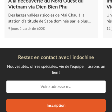
À la découverte du Nord Ouest du
Im
Vietnam via Dien Bien Phu
Vi
Des larges vallées rizicoles de Mai Chau à la
Un 
station d’altitude de Sapa dominée par le plus...
rés
9 jours à partir de 600€
12 
Restez en contact avec l'indochine
Nouveautés, offres spéciales, vie de l’équipe... tissons un
lien !
Inscription