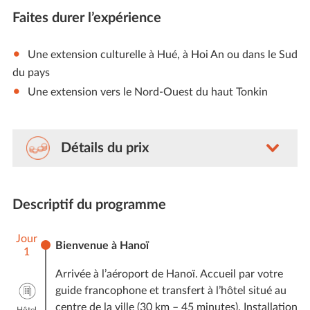
Faites durer l’expérience
Une extension culturelle à Hué, à Hoi An ou dans le Sud
du pays
Une extension vers le Nord-Ouest du haut Tonkin
Détails du prix
Nos voyages sont sur-mesure (avec guides et
chauffeurs privés), le prix n’est donc jamais fixe pour
Descriptif du programme
chaque voyageur d’Amica. Ce dernier varie selon le
nombre du voyageurs, le niveau de prestations, la
Jour
saisonnalité et les délais de réservations de notre
Bienvenue à Hanoï
1
client.
Arrivée à l’aéroport de Hanoï. Accueil par votre
A titre indicatif, comptez pour ce voyage
guide francophone et transfert à l’hôtel situé au
une estimation entre
1160 €
par personne (voyage à
centre de la ville (30 km – 45 minutes). Installation
Hôtel