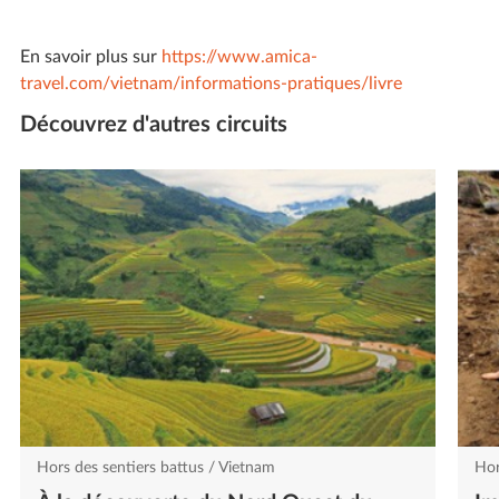
En savoir plus sur
https://www.amica-
travel.com/vietnam/informations-pratiques/livre
Découvrez d'autres circuits
Hors des sentiers battus / Vietnam
Hor