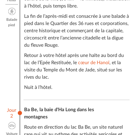
2 participants) et
830 €
par personne (voyage à 4
à l’hôtel, puis temps libre.
participants), non compris les vols internationaux. Le
La fin de l’après-midi est consacrée à une balade à
seul prix exact sera celui qui apparaîtra sur votre
Balade
pied dans le Quartier des 36 rues et corporations,
devis personnalisé et finalisé.
pied
centre historique et commerçant de la capitale,
Ce prix comprend :
circonscrit entre l’ancienne citadelle et la digue
L’hébergement dans des hôtels indiqués ou similaires
du fleuve Rouge.
Tous les déplacements selon le programme en
Retour à votre hôtel après une halte au bord du
véhicule privé
lac de l’Epée Restituée, le
cœur de Hanoï
, et la
Les repas comme mentionnés dans le programme
visite du Temple du Mont de Jade, situé sur les
Les guides accompagnateurs francophones pour tout
rives du lac.
le circuit
Nuit à l’hôtel.
Droits d’entrée dans les sites à visiter
Croisières/ visites mentionnées dans le programme
Jonque partagée dans la baie d’Along
Tous les services logistiques nécessaires pour
Ba Be, la baie d'Ha Long dans les
Jour
2
l’organisation du programme
montagnes
Tous les petits pourboires des rameurs, porteurs,
Route en direction du lac Ba Be, un site naturel
bagagistes etc... Ces derniers seront réglés par vos
Voiture
rare qui vit au rythme des activités agricoles et