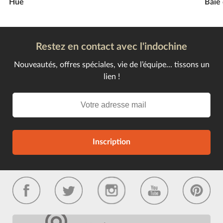
Hué
Baie
Restez en contact avec l'indochine
Nouveautés, offres spéciales, vie de l’équipe... tissons un
lien !
Inscription