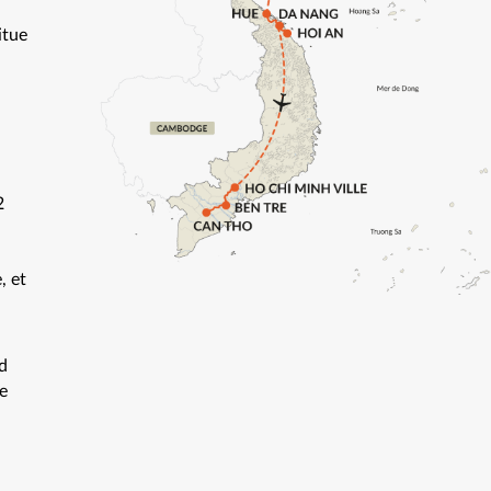
itue
2
.
, et
d
e