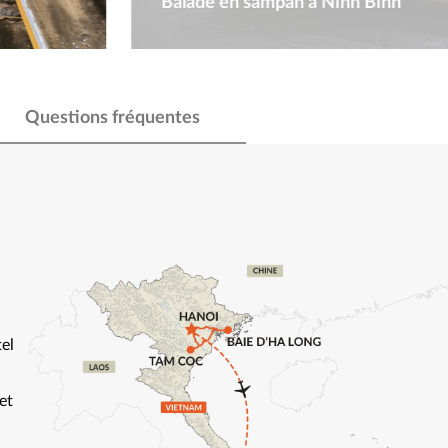
Balade en sampan à Ninh Binh
Questions fréquentes
tel
et