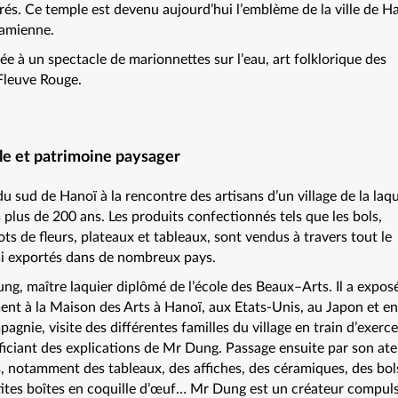
rés. Ce temple est devenu aujourd’hui l’emblème de la ville de H
namienne.
ée à un spectacle de marionnettes sur l’eau, art folklorique des
Fleuve Rouge.
ale et patrimoine paysager
u sud de Hanoï à la rencontre des artisans d’un village de la laq
 plus de 200 ans. Les produits confectionnés tels que les bols,
pots de fleurs, plateaux et tableaux, sont vendus à travers tout le
si exportés dans de nombreux pays.
ng, maître laquier diplômé de l’école des Beaux–Arts. Il a expos
nt à la Maison des Arts à Hanoï, aux Etats-Unis, au Japon et en
agnie, visite des différentes familles du village en train d’exerce
ficiant des explications de Mr Dung. Passage ensuite par son ate
, notamment des tableaux, des affiches, des céramiques, des bol
etites boîtes en coquille d’œuf… Mr Dung est un créateur compuls