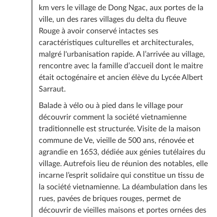
Les vols et taxes d’aéroport internationaux depuis/
km vers le village de Dong Ngac, aux portes de la
vers votre pays (
voir la FAQ
)
ville, un des rares villages du delta du fleuve
Les frais de visa (
voir la FAQ
)
Rouge à avoir conservé intactes ses
Les pourboires aux guides et chauffeurs (pour le
caractéristiques culturelles et architecturales,
guide, à prévoir environ entre 3 et 6 euros par jour
malgré l'urbanisation rapide. A l’arrivée au village,
par voyageur et la moitié pour chauffeur si vous êtes
rencontre avec la famille d’accueil dont le maitre
contents de leurs services)
était octogénaire et ancien élève du Lycée Albert
Les boissons et les autres repas non mentionnés dans
Sarraut.
le programme
Balade à vélo ou à pied dans le village pour
La gourde (possibilité de l’acheter sur place)
découvrir comment la société vietnamienne
Téléphone, dépenses personnelles
traditionnelle est structurée. Visite de la maison
Tout autre service non mentionné dans la rubrique «
commune de Ve, vieille de 500 ans, rénovée et
Le prix comprend ».
agrandie en 1653, dédiée aux génies tutélaires du
village. Autrefois lieu de réunion des notables, elle
incarne l’esprit solidaire qui constitue un tissu de
la société vietnamienne. La déambulation dans les
rues, pavées de briques rouges, permet de
découvrir de vieilles maisons et portes ornées des