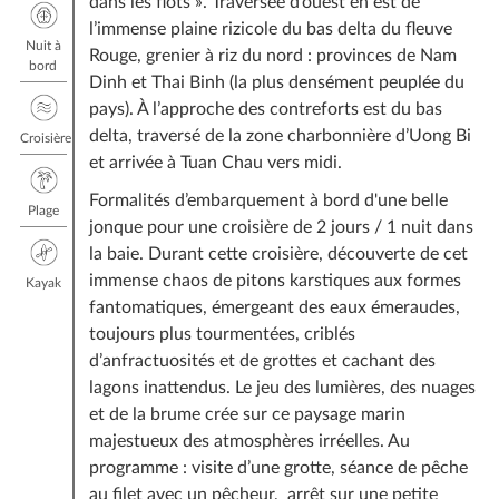
dans les flots ». Traversée d’ouest en est de
l’immense plaine rizicole du bas delta du fleuve
Nuit à
Rouge, grenier à riz du nord : provinces de Nam
bord
Dinh et Thai Binh (la plus densément peuplée du
pays). À l’approche des contreforts est du bas
delta, traversé de la zone charbonnière d’Uong Bi
Croisière
et arrivée à Tuan Chau vers midi.
Formalités d’embarquement à bord d'une belle
Plage
jonque pour une croisière de 2 jours / 1 nuit dans
la baie. Durant cette croisière, découverte de cet
immense chaos de pitons karstiques aux formes
Kayak
fantomatiques, émergeant des eaux émeraudes,
toujours plus tourmentées, criblés
d’anfractuosités et de grottes et cachant des
lagons inattendus. Le jeu des lumières, des nuages
et de la brume crée sur ce paysage marin
majestueux des atmosphères irréelles. Au
programme : visite d’une grotte, séance de pêche
au filet avec un pêcheur, arrêt sur une petite