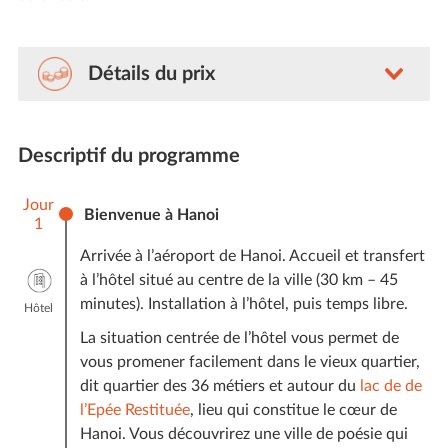
Détails du prix
Nos voyages sont sur-mesure (avec guides et
chauffeurs privés), le prix n’est donc jamais fixe pour
Descriptif du programme
chaque voyageur d’Amica. Ce dernier varie selon le
nombre du voyageurs, le niveau de prestations, la
Jour
saisonnalité et les délais de réservations de notre
Bienvenue à Hanoi
1
client.
Arrivée à l’aéroport de Hanoi. Accueil et transfert
A titre indicatif, comptez pour ce voyage
à l’hôtel situé au centre de la ville (30 km – 45
une estimation entre
2235 €
par personne (voyage à
minutes). Installation à l’hôtel, puis temps libre.
Hôtel
2 participants) et
1825 €
par personne (voyage à 4
La situation centrée de l’hôtel vous permet de
participants), non compris les vols internationaux. Le
vous promener facilement dans le vieux quartier,
seul prix exact sera celui qui apparaîtra sur votre
dit quartier des 36 métiers et autour du
lac de de
devis personnalisé et finalisé.
l’Epée Restituée
, lieu qui constitue le cœur de
Ce prix comprend :
Hanoi. Vous découvrirez une ville de poésie qui