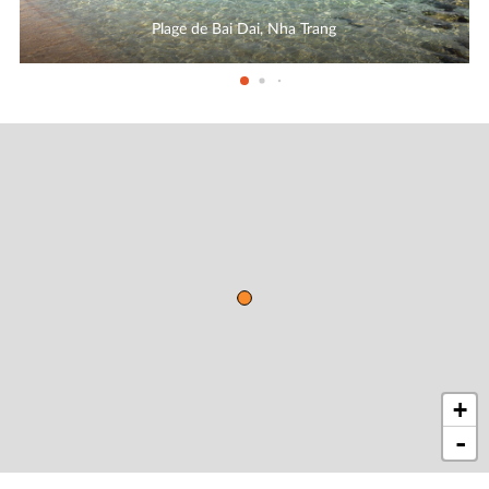
Plage de Bai Dai, Nha Trang
+
-