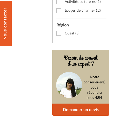
Activités culturelles
(1)
Nous contacter
Lodges de charme
(12)
Région
Ouest
(3)
Besoin de conseil
d’un expert ?
Notre
conseiller(ère)
vous
répondra
sous 48H
Demander un devis