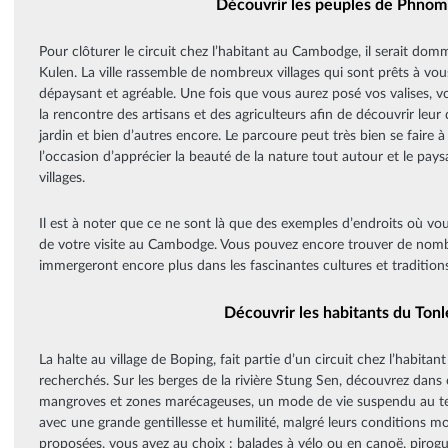
Découvrir les peuples de Phnom
Pour clôturer le circuit chez l’habitant au Cambodge, il serait d
Kulen. La ville rassemble de nombreux villages qui sont prêts à vous
dépaysant et agréable. Une fois que vous aurez posé vos valises, v
la rencontre des artisans et des agriculteurs afin de découvrir leur 
jardin et bien d’autres encore. Le parcoure peut très bien se faire 
l’occasion d’apprécier la beauté de la nature tout autour et le pay
villages.
Il est à noter que ce ne sont là que des exemples d’endroits où vo
de votre visite au Cambodge. Vous pouvez encore trouver de nombr
immergeront encore plus dans les fascinantes cultures et traditio
Découvrir les habitants du Tonl
La halte au village de Boping, fait partie d’un circuit chez l’habit
recherchés. Sur les berges de la rivière Stung Sen, découvrez dans 
mangroves et zones marécageuses, un mode de vie suspendu au tem
avec une grande gentillesse et humilité, malgré leurs conditions mo
proposées, vous avez au choix : balades à vélo ou en canoë, pirogue,