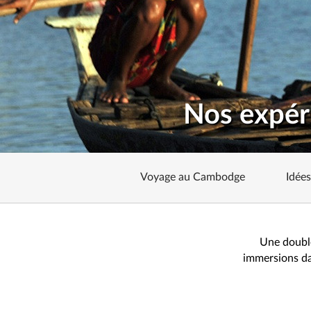
Nos expér
Voyage au Cambodge
Idée
Une double
immersions da