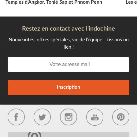
Temples d'Angkor, Tonlé Sap et Phnom Penh
Les e
Restez en contact avec l'indochine
Nouveautés, offres spéciales, vie de l’équipe... tissons un
lien !
Inscription