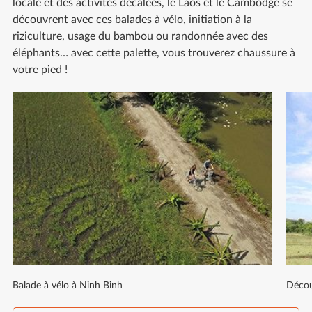
locale et des activités décalées, le Laos et le Cambodge se
découvrent avec ces balades à vélo, initiation à la
riziculture, usage du bambou ou randonnée avec des
éléphants… avec cette palette, vous trouverez chaussure à
votre pied !
Balade à vélo à Ninh Binh
Décou