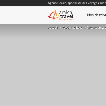
Agence locale, spécialiste des voyages sur 
Nos destin
Accueil
>
Voyage au Laos
>
Circuits au La