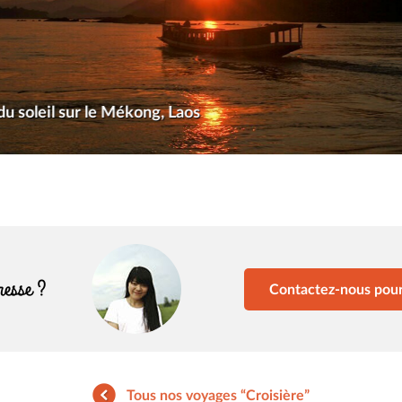
u soleil sur le Mékong, Laos
éresse ?
Contactez-nous pour 
Tous nos voyages “Croisière”