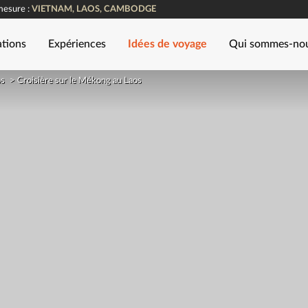
mesure :
VIETNAM, LAOS, CAMBODGE
ations
Expériences
Idées de voyage
Qui sommes-no
os
>
Croisière sur le Mékong au Laos