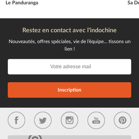
Le Panduranga
Sa D
Restez en contact avec l'indochine
Nouveautés, offres spéciales, vie de l’équipe... tissons un
lien !
Inscription