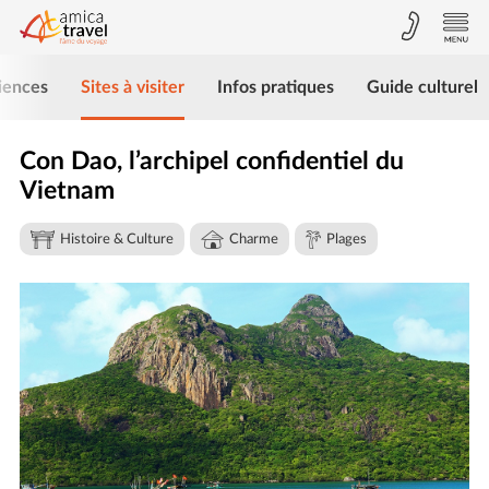
iences
Sites à visiter
Infos pratiques
Guide culturel
Con Dao, l’archipel confidentiel du
Vietnam
Histoire & Culture
Charme
Plages