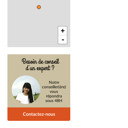
+
-
Besoin de conseil
d’un expert ?
Notre
conseiller(ère)
vous
répondra
sous 48H
Contactez-nous