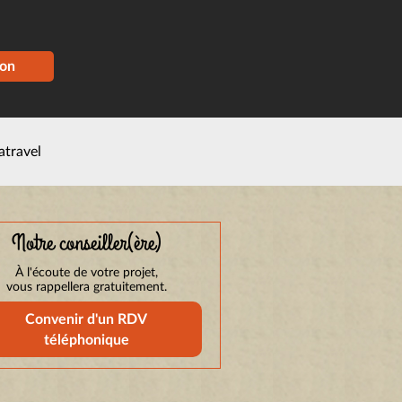
ion
atravel
Notre conseiller(ère)
À l'écoute de votre projet,
vous rappellera gratuitement.
Convenir d'un RDV
téléphonique