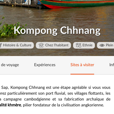
Kompong Chhnang
Histoire & Culture
Chez l’habitant
Ethnie
Plein 
s de voyage
Expériences
Sites à visiter
In
nlé Sap, Kompong Chhnang est une étape agréable si vous vous
z particulièrement son port fluvial, ses villages flottants, les
 la campagne cambodgienne et sa fabrication archaïque de
alité khmère
, pilier fondateur de la civilisation angkorienne.