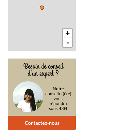
+
-
Besoin de conseil
d’un expert ?
Notre
conseiller(ère)
vous
répondra
sous 48H
Contactez-nous