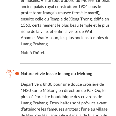
et musées. Visite tout d’abord du Musée national,
Les vols et taxes d’aéroport internationaux depuis/
ancien palais royal construit en 1904 sous le
vers votre pays (
voir la FAQ
)
protectorat français (musée fermé le mardi),
Les frais de visa (
voir la FAQ
)
ensuite celle du Temple de Xieng Thong, édifié en
Les pourboires aux guides et chauffeurs (pour le
1560, certainement le plus beau temple et le plus
guide, à prévoir environ entre 3 et 6 euros par jour
riche de la ville, et enfin la visite de Wat
par voyageur et la moitié pour chauffeur si vous êtes
Aham et Wat Visoun, les plus anciens temples de
contents de leurs services)
Luang Prabang.
Les boissons et les autres repas non mentionnés dans
Nuit à l’hôtel.
le programme
La gourde (possibilité de l’acheter sur place)
Téléphone, dépenses personnelles
Jour
Tout autre service non mentionné dans la rubrique «
Nature et vie locale le long du Mékong
3
Le prix comprend ».
Départ vers 8h30 pour une douce croisière de
1H30 sur le Mékong en direction de Pak Ou, le
plus célèbre site bouddhique des environs de
Luang Prabang. Deux haltes sont prévues avant
d’atteindre les fameuses grottes : l’une au village
de Ban Xan Hai, spécialisé dans la distillation de