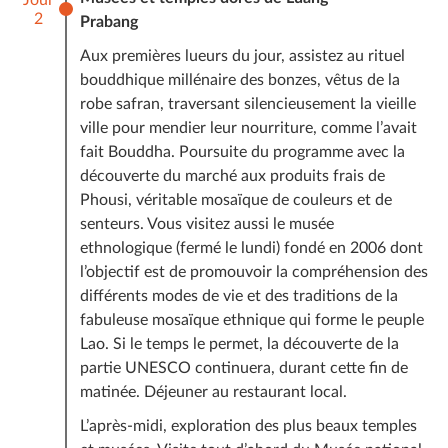
2
Prabang
Ce prix comprend :
Aux premières lueurs du jour, assistez au rituel
L’hébergement dans des hôtels indiqués
bouddhique millénaire des bonzes, vêtus de la
Tous les déplacements selon le programme en
robe safran, traversant silencieusement la vieille
véhicule privé
ville pour mendier leur nourriture, comme l’avait
Les repas comme mentionnés dans le programme
fait Bouddha. Poursuite du programme avec la
Les guides accompagnateurs francophones pour tout
découverte du marché aux produits frais de
le circuit
Phousi, véritable mosaïque de couleurs et de
Droits d’entrée dans les sites à visiter
senteurs. Vous visitez aussi le musée
Vols internes Luang Prabang – Paksé
ethnologique (fermé le lundi) fondé en 2006 dont
Les frais de dossier
l’objectif est de promouvoir la compréhension des
Les taxes
différents modes de vie et des traditions de la
Tous les services logistiques nécessaires pour
fabuleuse mosaïque ethnique qui forme le peuple
l’organisation du programme.
Lao. Si le temps le permet, la découverte de la
Tous les petits pourboires des rameurs, porteurs,
partie UNESCO continuera, durant cette fin de
bagagistes etc... Ces derniers seront réglés par vos
matinée. Déjeuner au restaurant local.
guides (
voir la FAQ
)
L’après-midi, exploration des plus beaux temples
Ce prix ne comprend pas :