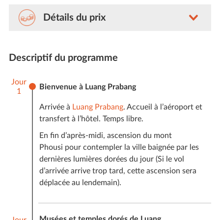
Détails du prix
Nos voyages sont sur-mesure (avec guides et
chauffeurs privés), le prix n’est donc jamais fixe pour
Descriptif du programme
chaque voyageur d’Amica. Ce dernier varie selon le
nombre du voyageurs, le niveau de prestations, la
Jour
saisonnalité et les délais de réservations de notre
Bienvenue à Luang Prabang
1
client.
Arrivée à
Luang Prabang
. Accueil à l’aéroport et
estimation comprise
Comptez pour ce voyage une
transfert à l’hôtel. Temps libre.
entre 1107 € et 1407 € par personne*
. À titre
En fin d’après-midi, ascension du mont
indicatif, le tarif médian pour ce voyage pour 4
Phousi pour contempler la ville baignée par les
personnes en moyenne saison avec les hôtels
dernières lumières dorées du jour (Si le vol
standards est de 1007 € par personne. Le seul prix
d’arrivée arrive trop tard, cette ascension sera
exact sera celui qui apparaîtra sur votre devis
déplacée au lendemain).
personnalisé et finalisé.
* Le prix des vols internationaux n’est pas inclus dans
cette estimation.
Musées et temples dorés de Luang
Jour