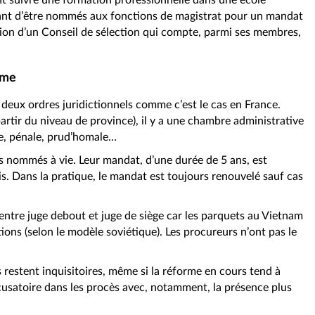
ent suivre une formation professionnelle dans une école
vant d’être nommés aux fonctions de magistrat pour un mandat
tion d’un Conseil de sélection qui compte, parmi ses membres,
ème
m deux ordres juridictionnels comme c’est le cas en France.
artir du niveau de province), il y a une chambre administrative
le, pénale, prud’homale…
s nommés à vie. Leur mandat, d’une durée de 5 ans, est
is. Dans la pratique, le mandat est toujours renouvelé sauf cas
n entre juge debout et juge de siège car les parquets au Vietnam
tions (selon le modèle soviétique). Les procureurs n’ont pas le
s restent inquisitoires, même si la réforme en cours tend à
cusatoire dans les procès avec, notamment, la présence plus