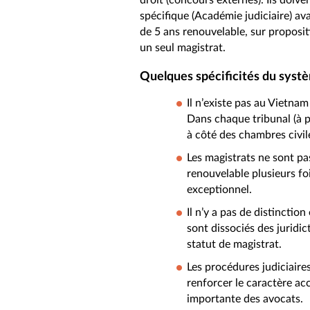
droit (concours externes). Ils doiv
spécifique (Académie judiciaire) a
de 5 ans renouvelable, sur proposi
un seul magistrat.
Quelques spécificités du syst
Il n’existe pas au Vietna
Dans chaque tribunal (à p
à côté des chambres civi
Les magistrats ne sont pa
renouvelable plusieurs fo
exceptionnel.
Il n’y a pas de distinctio
sont dissociés des juridic
statut de magistrat.
Les procédures judiciaire
renforcer le caractère ac
importante des avocats.