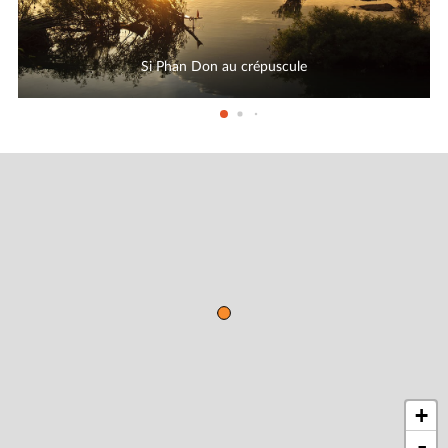
Si Phan Don au crépuscule
+
-