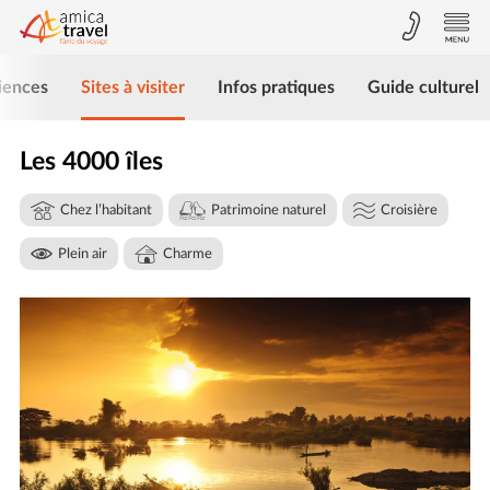
iences
Sites à visiter
Infos pratiques
Guide culturel
Les 4000 îles
Chez l’habitant
Patrimoine naturel
Croisière
Plein air
Charme