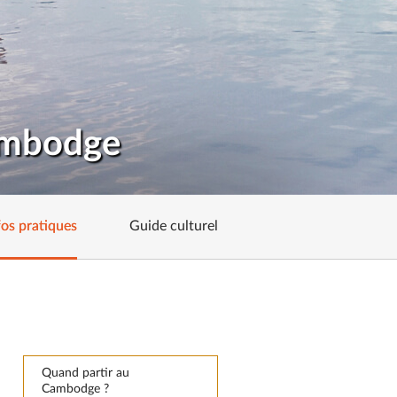
Cambodge
fos pratiques
Guide culturel
Quand partir au
Cambodge ?