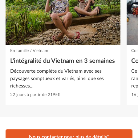
En famille / Vietnam
Com
L'intégralité du Vietnam en 3 semaines
Co
Découverte complète du Vietnam avec ses
Ce 
paysages somptueux et variés, ainsi que ses
ran
richesses...
rep
22 jours à partir de 2195€
16 
Nous contacter pour plus de détails*