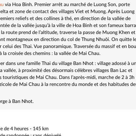
au
via Hoa Binh. Premier arrêt au marché de Luong Son, porte
delta et zone de contact des villages Viet et Muong. Après Luong
miers reliefs et des collines à thé, en direction de la vallée de
ontée de la vallée jusqu’à la ville de Hoa Binh et son fameux barr
à, la route prend de l’altitude, traverse la passe de Muong Khen et
ant montagneux en direction du col de Thung Nhuôi. On quitte l
celui des Thai. Vue panoramique. Traversée du massif et en bou
à la croisée des chemins : la vallée de Mai Chau.
ner dans une famille Thai du village Ban Nhot : village adossé à u
la vallée, à proximité des désormais célèbres villages Ban Lac et
 touristiques de Mai Chau. Dans l’après-midi, marche de 2 à 3h
 rizicole de Mai Chau à la rencontre du monde et des habitudes de
erge à Ban Nhot.
le de 4 heures - 145 km
 de randonnée ; sans dénivelé