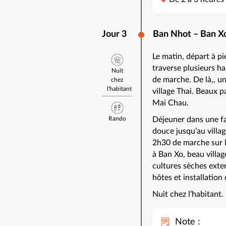
Jour 3
Ban Nhot – Ban X
Le matin, départ à p
traverse plusieurs h
Nuit
de marche. De là,, u
chez
l'habitant
village Thai. Beaux p
Mai Chau.
Rando
Déjeuner dans une f
douce jusqu’au villa
2h30 de marche sur l
à Ban Xo, beau villag
cultures sèches exte
hôtes et installation
Nuit chez l’habitant.
Note :