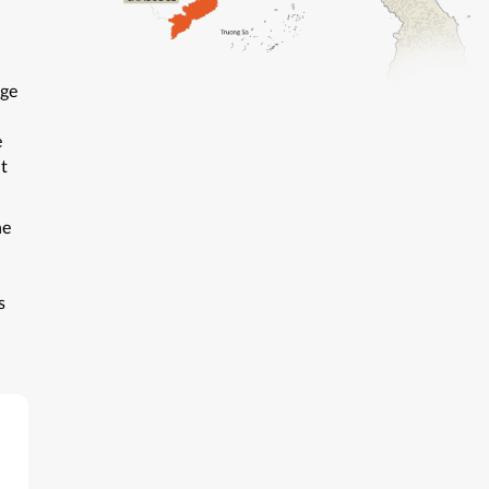
age
e
t
ne
s