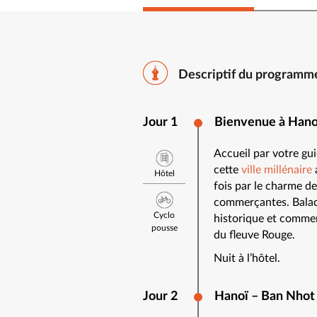
Descriptif du programm
Jour 1
Bienvenue à Hano
Accueil par votre gu
cette
ville millénaire
Hôtel
fois par le charme de
commerçantes. Balade
Cyclo
historique et commerç
pousse
du fleuve Rouge.
Nuit à l’hôtel.
Jour 2
Hanoï – Ban Nho