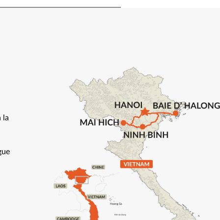
 la
gue