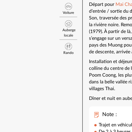
Départ pour
Mai Ch
d’entrée / sortie du 
Voiture
Son, traversée des pre
la rivière noire. Rem
Auberge
(1979). À partir de l
locale
s’engage sur un vers
pays des Muong pour 
de descente, arrivée 
Rando
Installation et déjeu
colline du centre de 
Poom Coong, les plus
dans la belle vallée
villages Thai.
Dîner et nuit en aub
Note :
Trajet en véhicu
De 2 à 3 heures