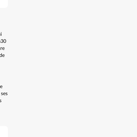
i
h30
tre
 de
ée
 ses
s