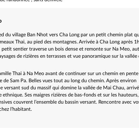
o
ied du village Ban Nhot vers Cha Long par un petit chemin plat qu
ameaux Thai, au pied des montagnes. Arrivée à Cha Long après 1
n petit sentier traverse un bois dense et remonte sur Na Meo, au
aysages de rizières en terrasses et vue panoramique sur la vallée
amille Thai à Na Meo avant de continuer sur un chemin en pente
ge de Sam Pa. Belles vues tout au long du chemin. Après environ
e versant sud du massif qui domine la vallée de Mai Chau, arriv
e ethnique. Ses maigres rizières de bas-fonds et sur les hauteurs,
nsives couvrent l’ensemble du bassin versant. Rencontre avec vo
 chez l’habitant.