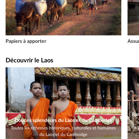
Assu
Papiers à apporter
Découvrir le Laos
Ra
Douces splendeurs du Laos et du Cambodge
Toutes les richesses historiques, culturelles et humaines
A 
du Laos et du Cambodge