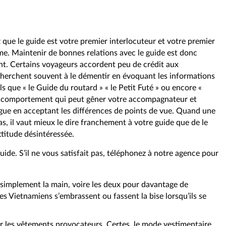
 que le guide est votre premier interlocuteur et votre premier
e. Maintenir de bonnes relations avec le guide est donc
nt. Certains voyageurs accordent peu de crédit aux
cherchent souvent à le démentir en évoquant les informations
ls que « le Guide du routard » « le Petit Futé » ou encore «
ce comportement qui peut gêner votre accompagnateur et
ogue en acceptant les différences de points de vue. Quand une
as, il vaut mieux le dire franchement à votre guide que de le
titude désintéressée.
uide. S’il ne vous satisfait pas, téléphonez à notre agence pour
t simplement la main, voire les deux pour davantage de
e les Vietnamiens s’embrassent ou fassent la bise lorsqu’ils se
ter les vêtements provocateurs. Certes, le mode vestimentaire