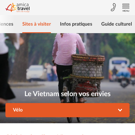
iences
Sites à visiter
Infos pratiques
Guide culturel
Le Vietnam selon vos envies
Vélo