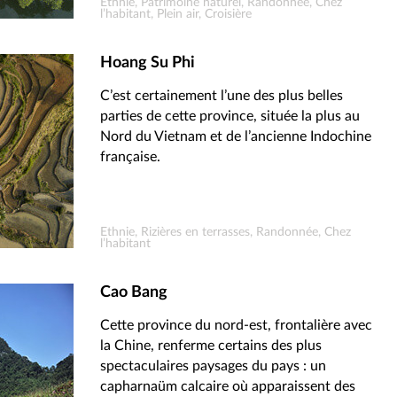
Ethnie, Patrimoine naturel, Randonnée, Chez
l’habitant, Plein air, Croisière
Hoang Su Phi
C’est certainement l’une des plus belles
parties de cette province, située la plus au
Nord du Vietnam et de l’ancienne Indochine
française.
Ethnie, Rizières en terrasses, Randonnée, Chez
l’habitant
Cao Bang
Cette province du nord-est, frontalière avec
la Chine, renferme certains des plus
spectaculaires paysages du pays : un
capharnaüm calcaire où apparaissent des