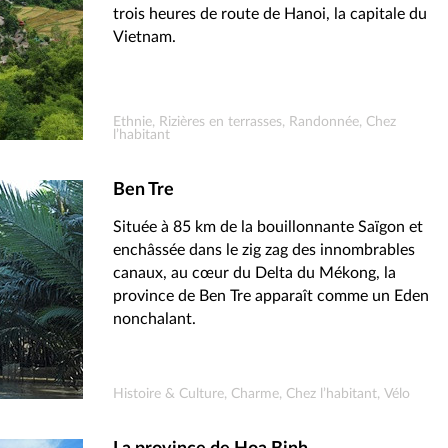
trois heures de route de Hanoi, la capitale du
Vietnam.
Ethnie, Rizières en terrasses, Randonnée, Chez
l’habitant
Ben Tre
Située à 85 km de la bouillonnante Saïgon et
enchâssée dans le zig zag des innombrables
canaux, au cœur du Delta du Mékong, la
province de Ben Tre apparaît comme un Eden
nonchalant.
Histoire & Culture, Charme, Chez l’habitant, Vélo