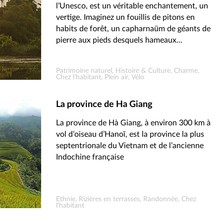
l’Unesco, est un véritable enchantement, un
vertige. Imaginez un fouillis de pitons en
habits de forêt, un capharnaüm de géants de
pierre aux pieds desquels hameaux...
Patrimoine naturel, Histoire & Culture, Charme,
Chez l’habitant, Plein air, Vélo
La province de Ha Giang
La province de Hà Giang, à environ 300 km à
vol d’oiseau d’Hanoï, est la province la plus
septentrionale du Vietnam et de l’ancienne
Indochine française
Ethnie, Rizières en terrasses, Randonnée, Chez
l’habitant