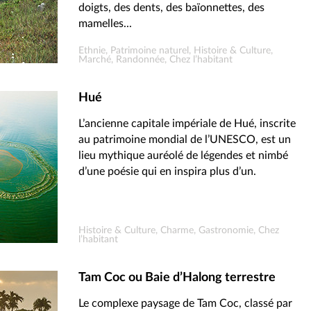
doigts, des dents, des baïonnettes, des
mamelles...
Ethnie, Patrimoine naturel, Histoire & Culture,
Marché, Randonnée, Chez l’habitant
Hué
L’ancienne capitale impériale de Hué, inscrite
au patrimoine mondial de l’UNESCO, est un
lieu mythique auréolé de légendes et nimbé
d’une poésie qui en inspira plus d’un.
Histoire & Culture, Charme, Gastronomie, Chez
l’habitant
Tam Coc ou Baie d’Halong terrestre
Le complexe paysage de Tam Coc, classé par