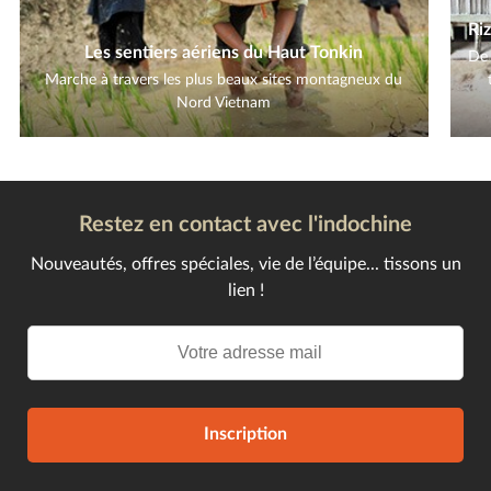
Ri
Les sentiers aériens du Haut Tonkin
De 
Marche à travers les plus beaux sites montagneux du
Nord Vietnam
Restez en contact avec l'indochine
Nouveautés, offres spéciales, vie de l’équipe... tissons un
lien !
Inscription