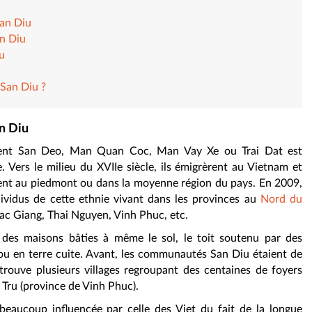
San Diu
an Diu
u
 San Diu ?
an Diu
ment San Deo, Man Quan Coc, Man Vay Xe ou Trai Dat est
 Vers le milieu du XVIIe siècle, ils émigrèrent au Vietnam et
t au piedmont ou dans la moyenne région du pays. En 2009,
vidus de cette ethnie vivant dans les provinces au
Nord du
ac Giang, Thai Nguyen, Vinh Phuc, etc.
des maisons bâties à même le sol, le toit soutenu par des
u en terre cuite. Avant, les communautés San Diu étaient de
 trouve plusieurs villages regroupant des centaines de foyers
Tru (province de Vinh Phuc).
beaucoup influencée par celle des Viet du fait de la longue